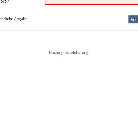
ort
*
derliche Angabe
Nutzungsvereinbarung