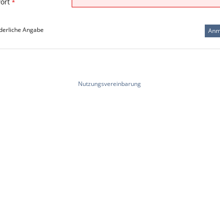
ort
*
derliche Angabe
Nutzungsvereinbarung